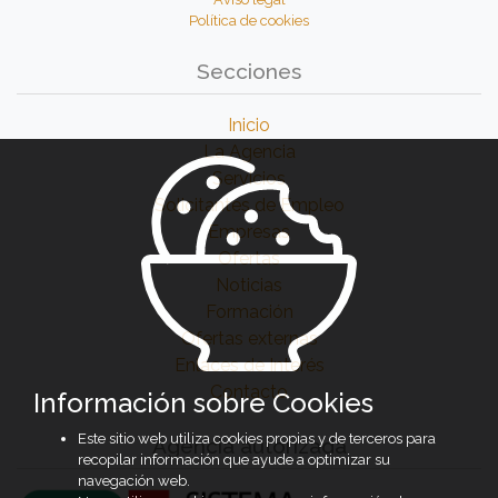
Política de cookies
Secciones
Inicio
La Agencia
Servicios
Solicitantes de Empleo
Empresas
Ofertas
Noticias
Formación
Ofertas externas
Enlaces de Interés
Contacto
Información sobre Cookies
Este sitio web utiliza cookies propias y de terceros para
Agencia autorizada
recopilar información que ayude a optimizar su
navegación web.