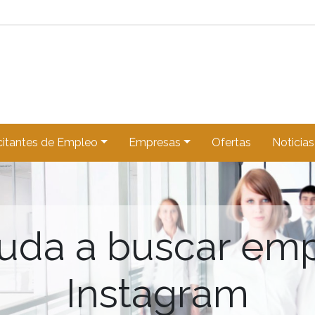
citantes de Empleo
Empresas
Ofertas
Noticias
uda a buscar emp
Instagram