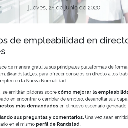
jueves, 25 de junio de 2020
s de empleabilidad en directo
es
ece de manera gratuita sus principales plataformas de formac
ram, @randstad_es, para ofrecer consejos en directo a los trab
 empleo en la Nueva Normalidad.
m
, se emitirán píldoras sobre
cómo mejorar la empleabilida
sado en encontrar o cambiar de empleo, desarrollar sus capa
uestos más demandados
en el nuevo escenario generado 
iando sus preguntas y comentarios.
Una vez sean emitido
uario en el mismo
perfil de Randstad.