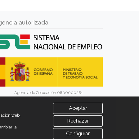
gencia autorizada
Agencia de Colocación 0800000281
Aceptar
egación web.
Rechazar
ambiar la
Configurar