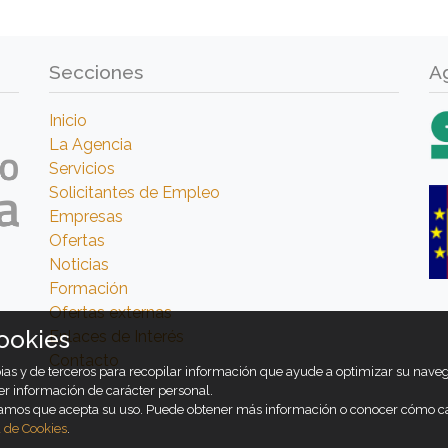
Secciones
A
Inicio
La Agencia
Servicios
Solicitantes de Empleo
Empresas
Ofertas
Noticias
Formación
Ofertas externas
ookies
Enlaces de Interés
Contacto
opias y de terceros para recopilar información que ayude a optimizar su nav
er información de carácter personal.
ramos que acepta su uso. Puede obtener más información o conocer cómo c
a de Cookies
.