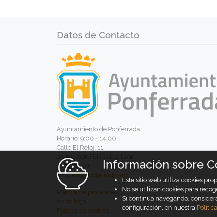
Datos de Contacto
Ayuntamiento de Ponferrada
Horario: 9:00 - 14:00
Calle El Reloj, 11
24401 PONFERRADA León
Información sobre C
987456462
empleo@ponferrada.org
Este sitio web utiliza cookies pr
No se utilizan cookies para recog
Política de privacidad
Si continúa navegando, conside
Aviso legal
configuración, en nuestra
Polític
Política de cookies