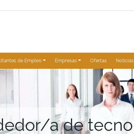
citantes de Empleo
Empresas
Ofertas
Noticias
edor/a de tecno