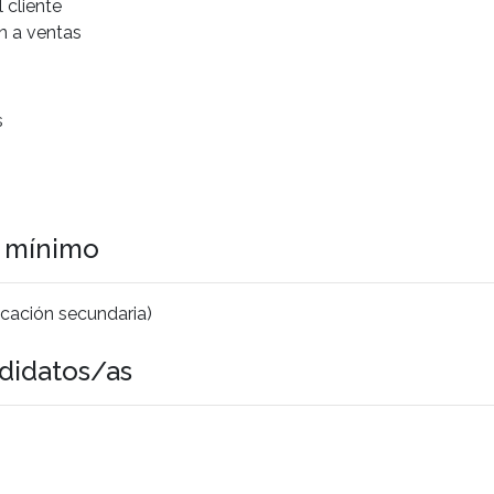
l cliente
n a ventas
s
o mínimo
cación secundaria)
didatos/as