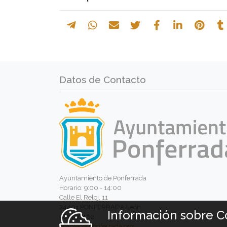
Datos de Contacto
Ayuntamiento de Ponferrada
Horario: 9:00 - 14:00
Calle El Reloj, 11
24401 PONFERRADA León
Información sobre C
987456462
empleo@ponferrada.org