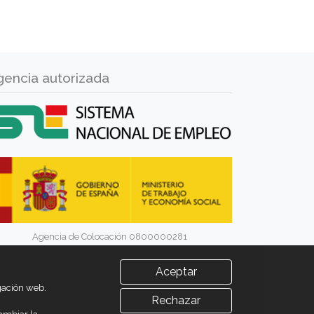
gencia autorizada
Agencia de Colocación 0800000281
Aceptar
egación web.
Rechazar