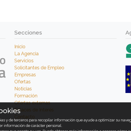
Secciones
A
Inicio
La Agencia
Servicios
Solicitantes de Empleo
Empresas
Ofertas
Noticias
Formación
Ofertas externas
ookies
Enlaces de Interés
Contacto
opias y de terceros para recopilar información que ayude a optimizar su nav
er información de carácter personal.