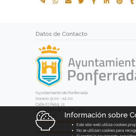
Datos de Contacto
Ayuntamiento de Ponferrada
Horario: 9:00 - 14:00
Calle El Reloj, 11
24401 PONFERRADA León
Información sobre C
987456462
empleo@ponferrada.org
Este sitio web utiliza cookies pr
No se utilizan cookies para recog
Política de privacidad