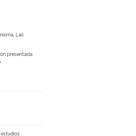
 misma. Las
ción presentada
.
 estudios