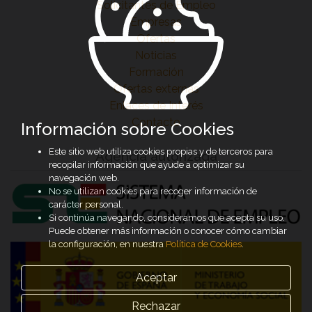
Solicitantes de Empleo
Empresas
Ofertas
Noticias
Formación
Ofertas externas
Enlaces de Interés
Contacto
Información sobre Cookies
Este sitio web utiliza cookies propias y de terceros para
Agencia autorizada
recopilar información que ayude a optimizar su
navegación web.
No se utilizan cookies para recoger información de
carácter personal.
Si continúa navegando, consideramos que acepta su uso.
Puede obtener más información o conocer cómo cambiar
la configuración, en nuestra
Política de Cookies
.
Aceptar
Rechazar