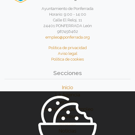
Ayuntamiento de Ponferrada
Horario: 9:00 - 14:00
Calle El Reloj, 11
24401 PONFERRADA León
987456462
empleo@ponferrada.org
Política de privacidad
Aviso legal
Política de cookies
Secciones
Inicio
La Agencia
Servicios
Solicitantes de Empleo
Empresas
Ofertas
Noticias