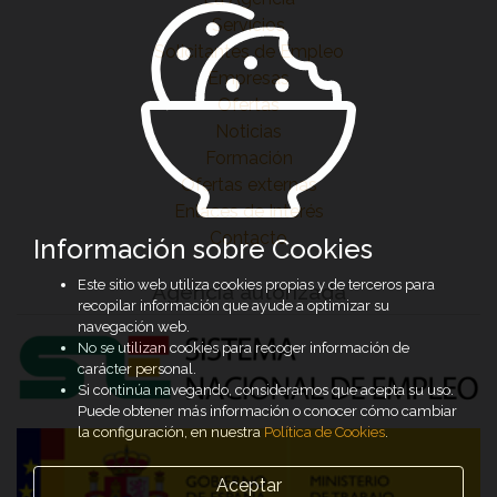
Servicios
Solicitantes de Empleo
Empresas
Ofertas
Noticias
Formación
Ofertas externas
Enlaces de Interés
Contacto
Información sobre Cookies
Este sitio web utiliza cookies propias y de terceros para
Agencia autorizada
recopilar información que ayude a optimizar su
navegación web.
No se utilizan cookies para recoger información de
carácter personal.
Si continúa navegando, consideramos que acepta su uso.
Puede obtener más información o conocer cómo cambiar
la configuración, en nuestra
Política de Cookies
.
Aceptar