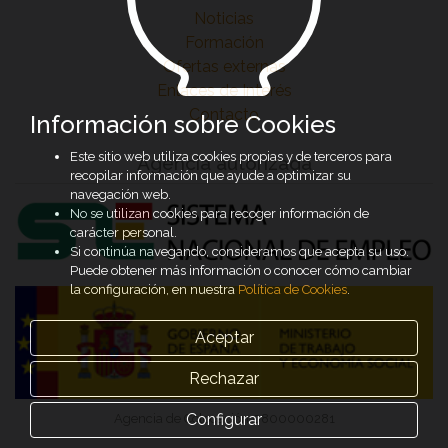
Noticias
Formación
Ofertas externas
Enlaces de Interés
Contacto
Información sobre Cookies
Este sitio web utiliza cookies propias y de terceros para
Agencia autorizada
recopilar información que ayude a optimizar su
navegación web.
No se utilizan cookies para recoger información de
carácter personal.
Si continúa navegando, consideramos que acepta su uso.
Puede obtener más información o conocer cómo cambiar
la configuración, en nuestra
Política de Cookies
.
Aceptar
Rechazar
Configurar
Agencia de Colocación 0800000281