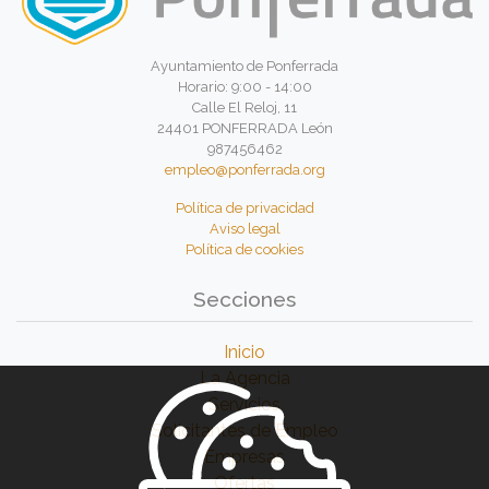
Ayuntamiento de Ponferrada
Horario: 9:00 - 14:00
Calle El Reloj, 11
24401 PONFERRADA León
987456462
empleo@ponferrada.org
Política de privacidad
Aviso legal
Política de cookies
Secciones
Inicio
La Agencia
Servicios
Solicitantes de Empleo
Empresas
Ofertas