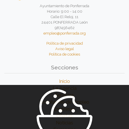
Ayuntamiento de Ponferrada
Horario: 9:00 - 14:00
Calle El Reloj, 11
24401 PONFERRADA León
987456462
empleo@ponferrada.org
Política de privacidad
Aviso legal
Política de cookies
Secciones
Inicio
La Agencia
Servicios
Solicitantes de Empleo
Empresas
Ofertas
Noticias